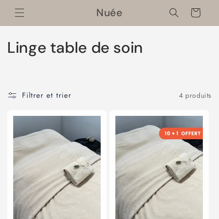
et
passer
Nuée
Panier
au
contenu
C
Linge table de soin
o
l
Filtrer et trier
4 produits
l
e
c
t
i
o