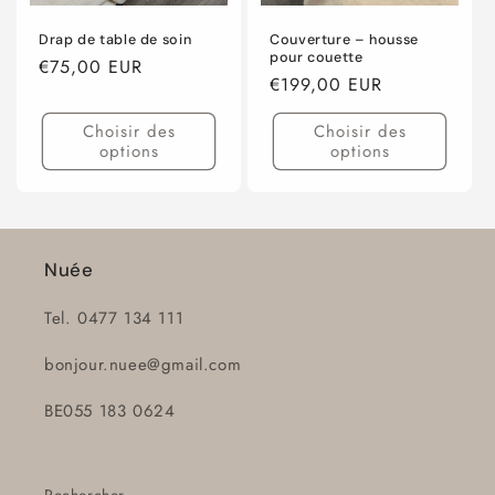
Drap de table de soin
Couverture – housse
pour couette
Prix
€75,00 EUR
Prix
€199,00 EUR
habituel
habituel
Choisir des
Choisir des
options
options
Nuée
Tel. 0477 134 111
bonjour.nuee@gmail.com
BE055 183 0624